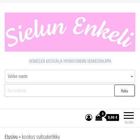
Siirry
suoraan
sisältöön
HENKISEN KASVUN JA HYVINVOINNIN VERKKOKAUPPA
Valitse osasto
Etsi:
Haku
0
0,00 €
Valikko
Etusivu
»
kookos suitsuketikku