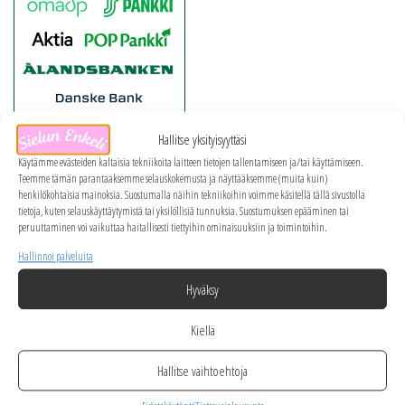
Hallitse yksityisyyttäsi
Käytämme evästeiden kaltaisia tekniikoita laitteen tietojen tallentamiseen ja/tai käyttämiseen.
Teemme tämän parantaaksemme selauskokemusta ja näyttääksemme (muita kuin)
henkilökohtaisia mainoksia. Suostumalla näihin tekniikoihin voimme käsitellä tällä sivustolla
tietoja, kuten selauskäyttäytymistä tai yksilöllisiä tunnuksia. Suostumuksen epääminen tai
peruuttaminen voi vaikuttaa haitallisesti tiettyihin ominaisuuksiin ja toimintoihin.
Hallinnoi palveluita
Hyväksy
Kiellä
Hallitse vaihtoehtoja