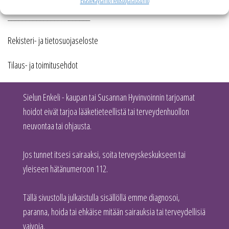
Evästekäytäntö
Tietosuojalausunto
_______________________
Rekisteri- ja tietosuojaseloste
Tilaus- ja toimitusehdot
Sielun Enkeli - kaupan tai Susannan Hyvinvoinnin tarjoamat
hoidot eivät tarjoa lääketieteellistä tai terveydenhuollon
neuvontaa tai ohjausta.
Jos tunnet itsesi sairaaksi, soita terveyskeskukseen tai
yleiseen hätänumeroon 112.
Tällä sivustolla julkaistulla sisällöllä emme diagnosoi,
paranna, hoida tai ehkäise mitään sairauksia tai terveydellisiä
vaivoja.